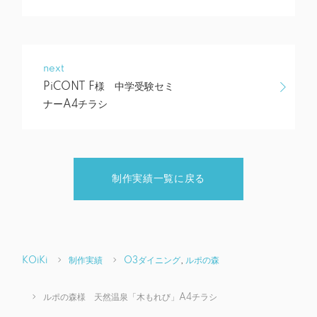
next
PiCONT F様 中学受験セミ
ナーA4チラシ
制作実績一覧に戻る
KOiKi
制作実績
O3ダイニング
,
ルポの森
ルポの森様 天然温泉「木もれび」A4チラシ