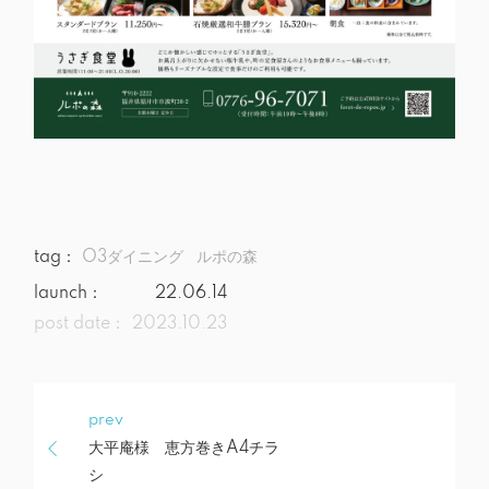
tag：
O3ダイニング
ルポの森
launch：
22.06.14
post date：
2023.10.23
prev
大平庵様 恵方巻きA4チラ
シ