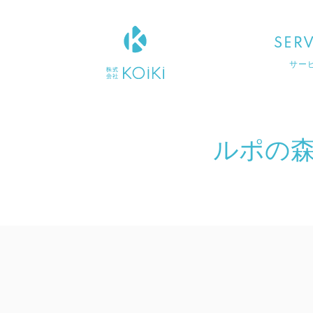
SERV
サー
ルポの